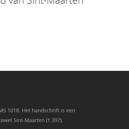
ad van Sint-Maarten
MS 1018. Het handschrift is een
ewel Sint-Maarten († 397).