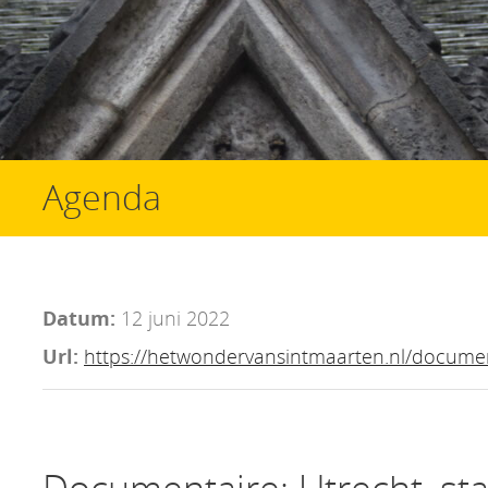
Agenda
Datum:
12 juni 2022
Url:
https://hetwondervansintmaarten.nl/documen