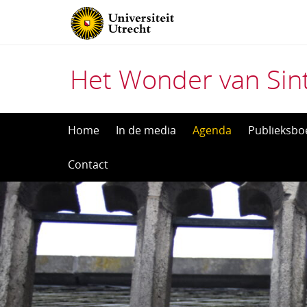
Het Wonder van Sin
Direct
Home
In de media
Agenda
Publieksbo
naar
Contact
het
inhoud