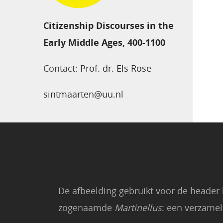
Citizenship Discourses in the
Early Middle Ages, 400-1100
Contact:
Prof. dr. Els Rose
sintmaarten@uu.nl
De afbeelding gebruikt voor de header 
zogenaamde
Martinellus
: een verzamel