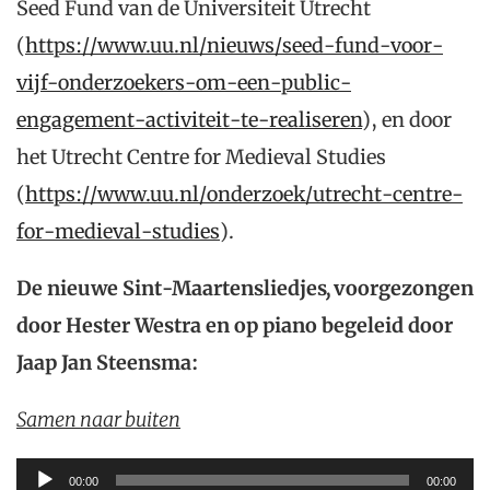
Seed Fund van de Universiteit Utrecht
(
https://www.uu.nl/nieuws/seed-fund-voor-
vijf-onderzoekers-om-een-public-
engagement-activiteit-te-realiseren
), en door
het Utrecht Centre for Medieval Studies
(
https://www.uu.nl/onderzoek/utrecht-centre-
for-medieval-studies
).
De nieuwe Sint-Maartensliedjes
,
voorgezongen
door Hester Westra en op piano begeleid door
Jaap Jan Steensma:
Samen naar buiten
Audiospeler
00:00
00:00