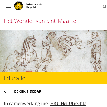
Navigation
Het Wonder van Sint-Maarten
Direct
naar
het
inhoud
Educatie
BEKIJK SIDEBAR
In samenwerking met
HKU Het Utrechts